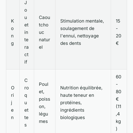
J
o
u
Caou
K
Stimulation mentale,
15
et
tcho
o
soulagement de
-
in
uc
n
l'ennui, nettoyage
20
te
natur
g
des dents
€
ra
el
ct
if
60
C
Poul
-
O
ro
Nutrition équilibrée,
et,
80
ri
q
haute teneur en
poiss
€
j
u
protéines,
on,
(11
e
et
ingrédients
légu
,4
n
te
biologiques
mes
kg
s
)