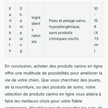
E
S
10
a
h
-
Ingré
rt
a
Peau et pelage sains,
15
dient
h
m
hypoallergénique,
€
s
b
p
sans produits
(4
natur
a
oi
chimiques nocifs
73
els
t
n
ml
h
g
)
En conclusion, acheter des produits canins en ligne
offre une multitude de possibilités pour améliorer la
vie de votre chien. Que vous cherchiez des jouets,
de la nourriture, ou des produits de soins, notre
sélection de produits canins en ligne vous aidera à
faire les meilleurs choix pour votre fidèle
compagnon. N'oubliez pas de consulter les avis, de