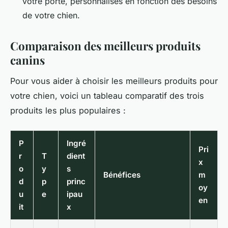
votre porte, personnalisés en fonction des besoins
de votre chien.
Comparaison des meilleurs produits
canins
Pour vous aider à choisir les meilleurs produits pour
votre chien, voici un tableau comparatif des trois
produits les plus populaires :
P
Ingré
Pri
r
T
dient
x
o
y
s
Bénéfices
m
d
p
princ
oy
u
e
ipau
en
it
x