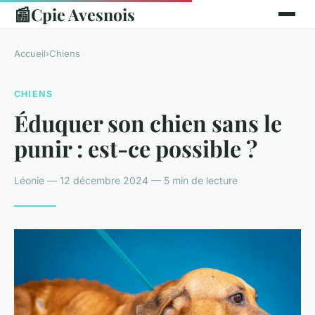
📰
Cpie Avesnois
Accueil
›
Chiens
CHIENS
Éduquer son chien sans le
punir : est-ce possible ?
Léonie — 12 décembre 2024 — 5 min de lecture