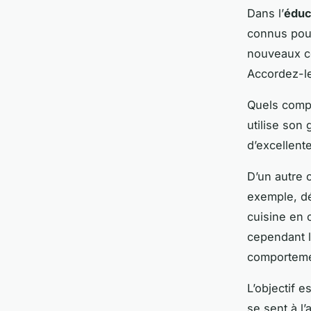
Dans l’
éduc
connus pour
nouveaux co
Accordez-le
Quels compo
utilise son 
d’excellen
D’un autre 
exemple, dé
cuisine en 
cependant l
comporteme
L’objectif 
se sent à l