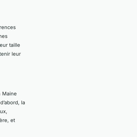
érences
ines
ur taille
tenir leur
un Maine
d’abord, la
ux,
ère, et