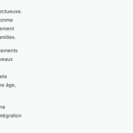
fectueuse.
 comme
alement
milles.
tements
uveaux
Cela
ne âge,
une
ntégration