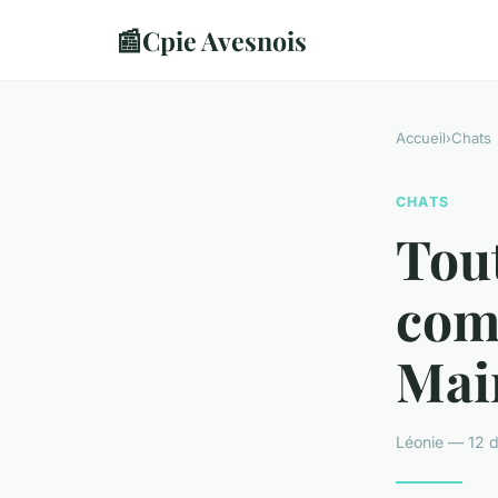
📰
Cpie Avesnois
Accueil
›
Chats
CHATS
Tout
com
Mai
Léonie — 12 