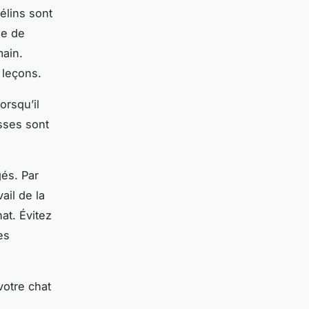
félins sont
ge de
main.
 leçons.
rsqu’il
esses sont
és. Par
ail de la
at. Évitez
es
votre chat