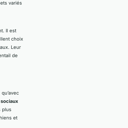
ets variés
. Il est
llent choix
maux. Leur
entail de
s qu’avec
sociaux
 plus
hiens et