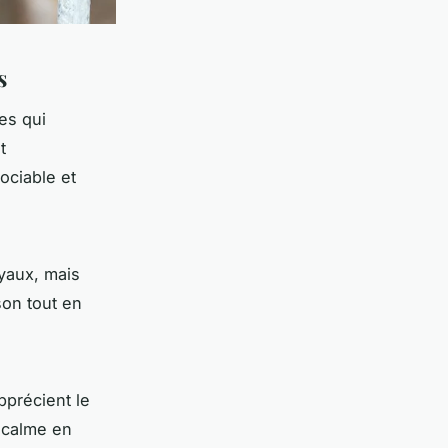
s
es qui
t
ociable et
yaux, mais
son tout en
pprécient le
 calme en