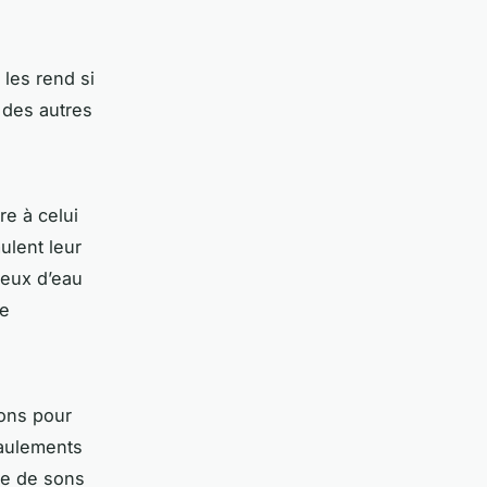
les rend si
 des autres
e à celui
mulent leur
 jeux d’eau
se
ions pour
iaulements
me de sons