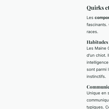
Quirks e
Les
compor
fascinants.
races.
Habitudes 
Les Maine C
d’un chiot. 
intelligence
sont parmi 
instinctifs.
Communica
Unique en s
communiquer
typiques. C