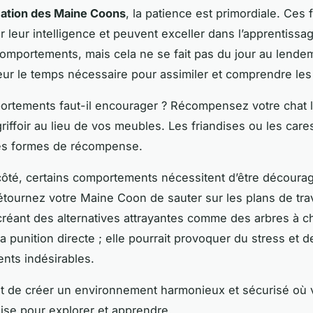
ation des Maine Coons
, la patience est primordiale. Ces 
 leur intelligence et peuvent exceller dans l’apprentissa
mportements, mais cela ne se fait pas du jour au lende
ur le temps nécessaire pour assimiler et comprendre les
rtements faut-il encourager ? Récompensez votre chat lo
griffoir au lieu de vos meubles. Les friandises ou les car
tes formes de récompense.
côté, certains comportements nécessitent d’être décourag
tournez votre Maine Coon de sauter sur les plans de trav
créant des alternatives attrayantes comme des arbres à ch
a punition directe ; elle pourrait provoquer du stress et d
nts indésirables.
est de créer un environnement harmonieux et sécurisé où 
’aise pour explorer et apprendre.