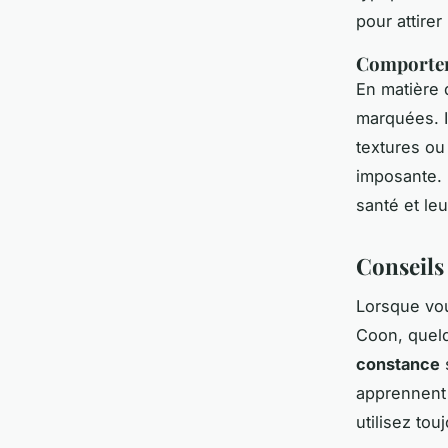
pour attirer
Comportem
En matière 
marquées. I
textures ou
imposante. I
santé et leur
Conseils
Lorsque vou
Coon, quelq
constance
apprennent 
utilisez to